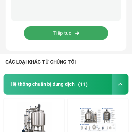
Hệ thống đảo chiều (RO)
Hệ thống RO năng lượng mặt trời di động
Hệ thống nước cấp lò hơi
CÁC LOẠI KHÁC TỪ CHÚNG TÔI
Hệ thống lọc siêu tốc (UF)
Hệ thống chuẩn bị dung dịch
(11)
Thiết bị trao đổi nhiệt dược phẩm
linh kiện xử lý nước