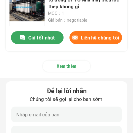
thép không gỉ
MOQ：1
Hệ thống nước dược phẩm
Giá bán：negotiable
Hệ thống Chưng cất Đa tác dụng (MED)
Giá tốt nhất
Liên hệ chúng tôi
Máy phát hơi tinh khiết (PSG)
Xem thêm
Hệ thống CIP & SIP
Để lại lời nhắn
Hệ thống nước siêu tinh khiết (UPW) cấp điện tử
Chúng tôi sẽ gọi lại cho bạn sớm!
Hệ thống nước y tế
Hệ thống RO Khử muối Nước Biển