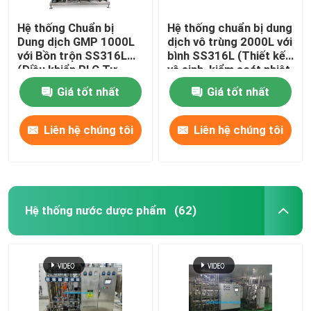
Hệ thống Chuẩn bị
Hệ thống chuẩn bị dung
Dung dịch GMP 1000L
dịch vô trùng 2000L với
với Bồn trộn SS316L
bình SS316L (Thiết kế
(Điều khiển PLC Tự
vệ sinh, kiểm soát nhiệt
động, Sẵn sàng CIP)
độ)
Giá tốt nhất
Giá tốt nhất
Liên hệ chúng tôi
Liên hệ chúng tôi
Hệ thống nước dược phẩm
(62)